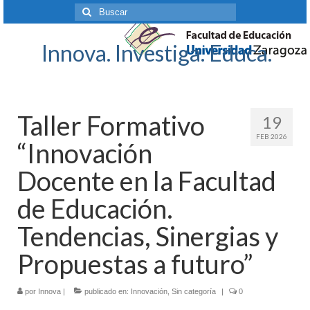
Buscar
por:
Innova. Investiga. Educa.
Taller Formativo
19
FEB 2026
“Innovación
Docente en la Facultad
de Educación.
Tendencias, Sinergias y
Propuestas a futuro”
por
Innova
|
publicado en:
Innovación
,
Sin categoría
|
0