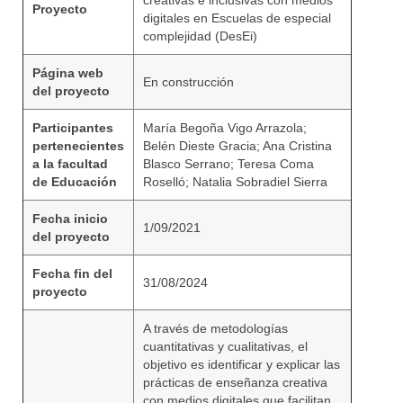
creativas e inclusivas con medios
Proyecto
digitales en Escuelas de especial
complejidad (DesEi)
Página web
En construcción
del proyecto
Participantes
María Begoña Vigo Arrazola;
pertenecientes
Belén Dieste Gracia; Ana Cristina
a la facultad
Blasco Serrano; Teresa Coma
de Educación
Roselló; Natalia Sobradiel Sierra
Fecha inicio
1/09/2021
del proyecto
Fecha fin del
31/08/2024
proyecto
A través de metodologías
cuantitativas y cualitativas, el
objetivo es identificar y explicar las
prácticas de enseñanza creativa
con medios digitales que facilitan