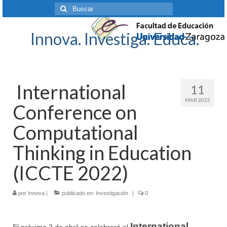
Buscar
por:
Innova. Investiga. Educa.
International
11
MAR 2022
Conference on
Computational
Thinking in Education
(ICCTE 2022)
por
Innova
|
publicado en:
Investigación
|
0
I
nternational