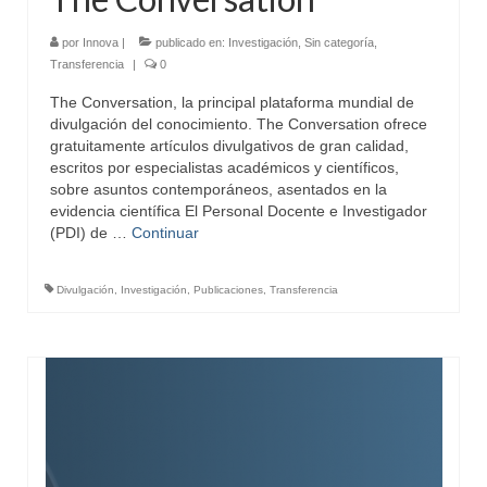
por
Innova
|
publicado en:
Investigación
,
Sin categoría
,
Transferencia
|
0
The Conversation, la principal plataforma mundial de
divulgación del conocimiento. The Conversation ofrece
gratuitamente artículos divulgativos de gran calidad,
escritos por especialistas académicos y científicos,
sobre asuntos contemporáneos, asentados en la
evidencia científica El Personal Docente e Investigador
(PDI) de …
Continuar
Divulgación
,
Investigación
,
Publicaciones
,
Transferencia