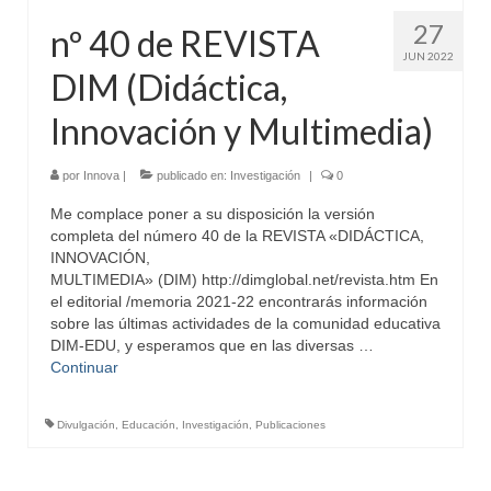
27
nº 40 de REVISTA
JUN 2022
DIM (Didáctica,
Innovación y Multimedia)
por
Innova
|
publicado en:
Investigación
|
0
Me complace poner a su disposición la versión
completa del número 40 de la REVISTA «DIDÁCTICA,
INNOVACIÓN,
MULTIMEDIA» (DIM) http://dimglobal.net/revista.htm En
el editorial /memoria 2021-22 encontrarás información
sobre las últimas actividades de la comunidad educativa
DIM-EDU, y esperamos que en las diversas …
Continuar
Divulgación
,
Educación
,
Investigación
,
Publicaciones