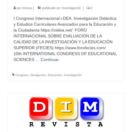
por
Innova
|
publicado en:
Investigación
|
0
I Congreso Internacional i-DEA. Investigación Didáctica
y Estudios Curriculares Avanzados para la Educación y
la Ciudadanía https://ciidea.net/ FORO
INTERNACIONAL SOBRE EVALUACIÓN DE LA
CALIDAD DE LA INVESTIGACIÓN Y LA EDUCACIÓN
SUPERIOR (FECIES) https://www.forofecies.com/
10th INTERNATIONAL CONGRESS OF EDUCATIONAL
SCIENCES …
Continuar
Congreso
,
Divulgación
,
Educación
,
Investigación