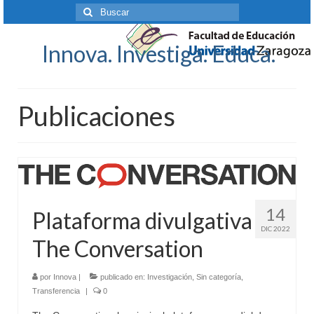
Buscar
por:
Innova. Investiga. Educa.
Publicaciones
14
Plataforma divulgativa
DIC 2022
The Conversation
por
Innova
|
publicado en:
Investigación
,
Sin categoría
,
Transferencia
|
0