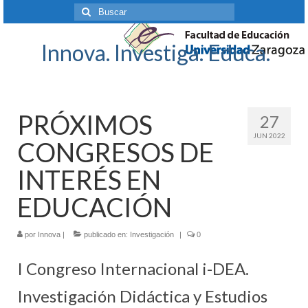
Buscar
por:
Innova. Investiga. Educa.
PRÓXIMOS
27
JUN 2022
CONGRESOS DE
INTERÉS EN
EDUCACIÓN
por
Innova
|
publicado en:
Investigación
|
0
I Congreso Internacional i-DEA.
Investigación Didáctica y Estudios