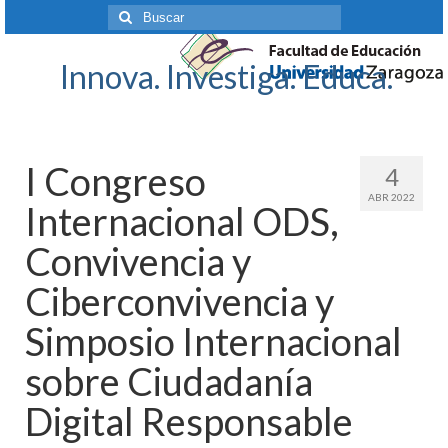
Buscar
por:
Innova. Investiga. Educa.
I Congreso
4
ABR 2022
Internacional ODS,
Convivencia y
Ciberconvivencia y
Simposio Internacional
sobre Ciudadanía
Digital Responsable