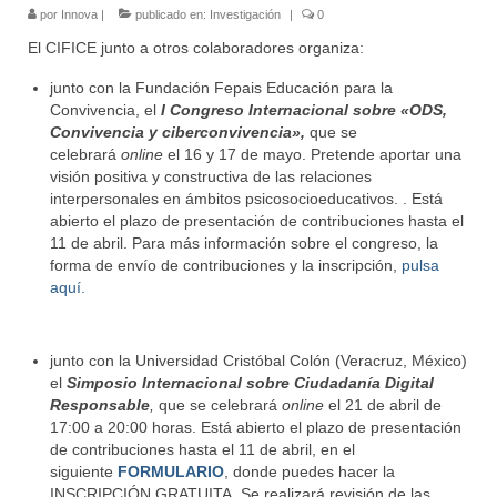
por
Innova
|
publicado en:
Investigación
|
0
El CIFICE junto a otros colaboradores organiza:
junto con la Fundación Fepais Educación para la
Convivencia, el
I Congreso Internacional sobre «ODS,
Convivencia y ciberconvivencia»,
que se
celebrará
online
el 16 y 17 de mayo. Pretende aportar una
visión positiva y constructiva de las relaciones
interpersonales en ámbitos psicosocioeducativos. . Está
abierto el plazo de presentación de contribuciones hasta el
11 de abril. Para más información sobre el congreso, la
forma de envío de contribuciones y la inscripción,
pulsa
aquí.
junto con la Universidad Cristóbal Colón (Veracruz, México)
el
Simposio Internacional sobre Ciudadanía Digital
Responsable
,
que se celebrará
online
el 21 de abril de
17:00 a 20:00 horas. Está abierto el plazo de presentación
de contribuciones hasta el 11 de abril, en el
siguiente
FORMULARIO
, donde puedes hacer la
INSCRIPCIÓN GRATUITA. Se realizará revisión de las